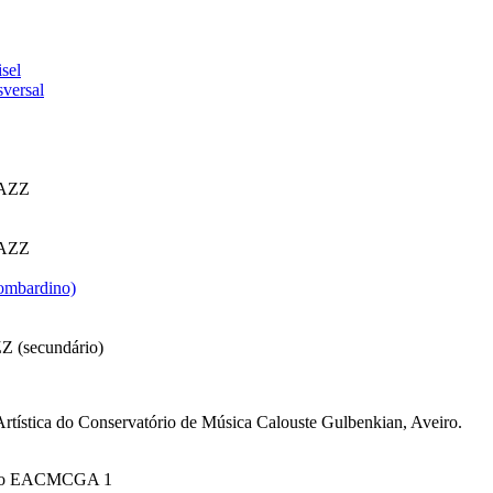
sel
sversal
 JAZZ
 JAZZ
Bombardino)
ZZ (secundário)
Artística do Conservatório de Música Calouste Gulbenkian, Aveiro.