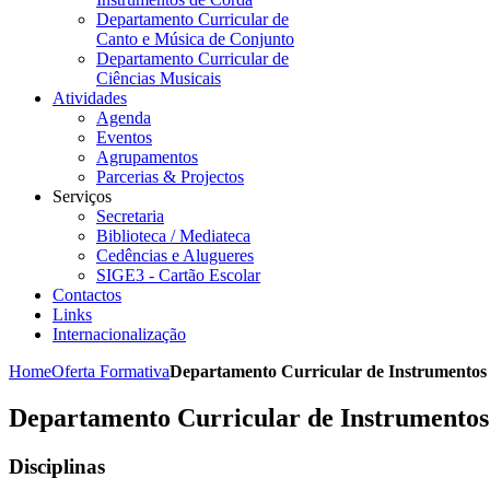
Departamento Curricular de
Canto e Música de Conjunto
Departamento Curricular de
Ciências Musicais
Atividades
Agenda
Eventos
Agrupamentos
Parcerias & Projectos
Serviços
Secretaria
Biblioteca / Mediateca
Cedências e Alugueres
SIGE3 - Cartão Escolar
Contactos
Links
Internacionalização
Home
Oferta Formativa
Departamento Curricular de Instrumentos 
Departamento Curricular de Instrumentos
Disciplinas