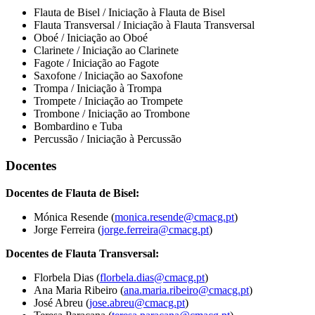
Flauta de Bisel / Iniciação à Flauta de Bisel
Flauta Transversal / Iniciação à Flauta Transversal
Oboé / Iniciação ao Oboé
Clarinete / Iniciação ao Clarinete
Fagote / Iniciação ao Fagote
Saxofone / Iniciação ao Saxofone
Trompa / Iniciação à Trompa
Trompete / Iniciação ao Trompete
Trombone / Iniciação ao Trombone
Bombardino e Tuba
Percussão / Iniciação à Percussão
Docentes
Docentes de Flauta de Bisel:
Mónica Resende (
monica.resende@cmacg.pt
)
Jorge Ferreira (
jorge.ferreira@cmacg.pt
)
Docentes de Flauta Transversal:
Florbela Dias (
florbela.dias@cmacg.pt
)
Ana Maria Ribeiro (
ana.maria.ribeiro@cmacg.pt
)
José Abreu (
jose.abreu@cmacg.pt
)