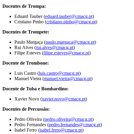
Docentes de Trompa:
Eduard Tauber (
eduard.tauber@cmacg.pt
)
Cristiano Pinho (
cristiano.pinho@cmacg.pt
)
Docentes de Trompete:
Paulo Margaça (
paulo.margaca@cmacg.pt
)
Rui Alves (
rui.alves@cmacg.pt
)
Filipe Esteves (
filipe.esteves@cmacg.pt
)
Docente de Trombone:
Luis Castro (
luis.castro@cmacg.pt
)
Manuel Vieira (
manuel.vieira@cmacg.pt
)
Docente de Tuba e Bombardino:
Xavier Novo (
xavier.novo@cmacg.pt
)
Docentes de Percussão:
Pedro Oliveira (
pedro.oliveira@cmacg.pt
)
Pedro Fernandes (
pedro.fernandes@cmacg.pt
)
Isabel Ferro (
isabel.ferro@cmacg.pt
)