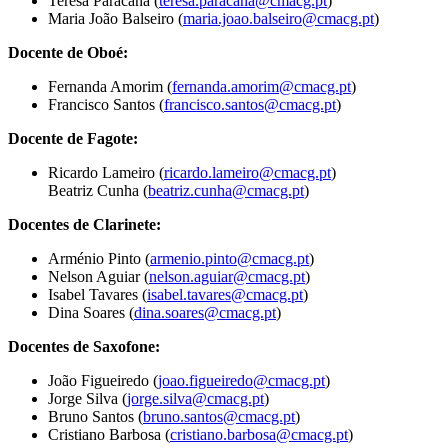
Teresa Paracana (
teresa.paracana@cmacg.pt
)
Maria João Balseiro (
maria.joao.balseiro@cmacg.pt
)
Docente de Oboé:
Fernanda Amorim (
fernanda.amorim@cmacg.pt
)
Francisco Santos (
francisco.santos@cmacg.pt
)
Docente de Fagote:
Ricardo Lameiro (
ricardo.lameiro@cmacg.pt
)
Beatriz Cunha (
beatriz.cunha@cmacg.pt
)
Docentes de Clarinete:
Arménio Pinto (
armenio.pinto@cmacg.pt
)
Nelson Aguiar (
nelson.aguiar@cmacg.pt
)
Isabel Tavares (
isabel.tavares@cmacg.pt
)
Dina Soares (
dina.soares@cmacg.pt
)
Docentes de Saxofone:
João Figueiredo (
joao.figueiredo@cmacg.pt
)
Jorge Silva (
jorge.silva@cmacg.pt
)
Bruno Santos (
bruno.santos@cmacg.pt
)
Cristiano Barbosa (
cristiano.barbosa@cmacg.pt
)