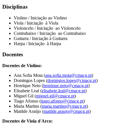
Disciplinas
Violino / Iniciação ao Violino
Viola / Iniciação à Viola
Violoncelo / Iniciação ao Violoncelo
Contrabaixo / Iniciação ao Contrabaixo
Guitarra / Iniciação à Guitarra
Harpa / Iniciação à Harpa
Docentes
Docentes de Violino:
Ana Sofia Mota (
ana.sofia.mota@cmacg.pt
)
Domingos Lopes (
domingos.lopes@cmacg.pt
)
Henrique Neto (
henrique.neto@cmacg.pt
)
Elisabete Leal (
elisabete.leal@cmacg.pt
)
Miguel Gil (
miguel.gil@cmacg.pt
)
Tiago Afonso (
tiago.afonso@cmacg.pt
)
Maria Martins (
maria.martins@cmacg.pt
)
Matilde Araújo (
matilde.araujo@cmacg.pt
)
Docentes de Viola d'Arco: