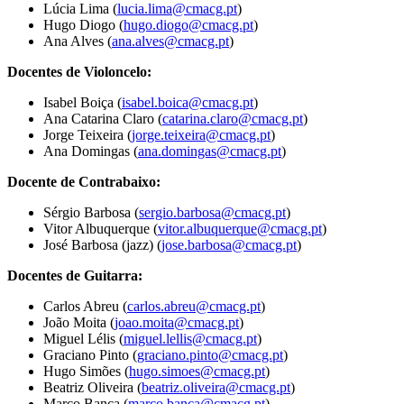
Lúcia Lima (
lucia.lima@cmacg.pt
)
Hugo Diogo (
hugo.diogo@cmacg.pt
)
Ana Alves (
ana.alves@cmacg.pt
)
Docentes de Violoncelo:
Isabel Boiça (
isabel.boica@cmacg.pt
)
Ana Catarina Claro (
catarina.claro@cmacg.pt
)
Jorge Teixeira (
jorge.teixeira@cmacg.pt
)
Ana Domingas (
ana.domingas@cmacg.pt
)
Docente de Contrabaixo:
Sérgio Barbosa (
sergio.barbosa@cmacg.pt
)
Vitor Albuquerque (
vitor.albuquerque@cmacg.pt
)
José Barbosa (jazz) (
jose.barbosa@cmacg.pt
)
Docentes de Guitarra:
Carlos Abreu (
carlos.abreu@cmacg.pt
)
João Moita (
joao.moita@cmacg.pt
)
Miguel Lélis (
miguel.lellis@cmacg.pt
)
Graciano Pinto (
graciano.pinto@cmacg.pt
)
Hugo Simões (
hugo.simoes@cmacg.pt
)
Beatriz Oliveira (
beatriz.oliveira@cmacg.pt
)
Marco Banca (
marco.banca@cmacg.pt
)