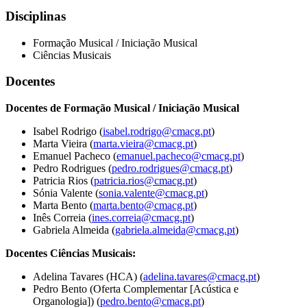
Disciplinas
Formação Musical / Iniciação Musical
Ciências Musicais
Docentes
Docentes de Formação Musical / Iniciação Musical
Isabel Rodrigo (
isabel.rodrigo@cmacg.pt
)
Marta Vieira (
marta.vieira@cmacg.pt
)
Emanuel Pacheco (
emanuel.pacheco@cmacg.pt
)
Pedro Rodrigues (
pedro.rodrigues@cmacg.pt
)
Patricia Rios (
patricia.rios@cmacg.pt
)
Sónia Valente (
sonia.valente@cmacg.pt
)
Marta Bento (
marta.bento@cmacg.pt
)
Inês Correia (
ines.correia@cmacg.pt
)
Gabriela Almeida (
gabriela.almeida@cmacg.pt
)
Docentes Ciências Musicais:
Adelina Tavares (HCA) (
adelina.tavares@cmacg.pt
)
Pedro Bento (Oferta Complementar [Acústica e
Organologia]) (
pedro.bento@cmacg.pt
)