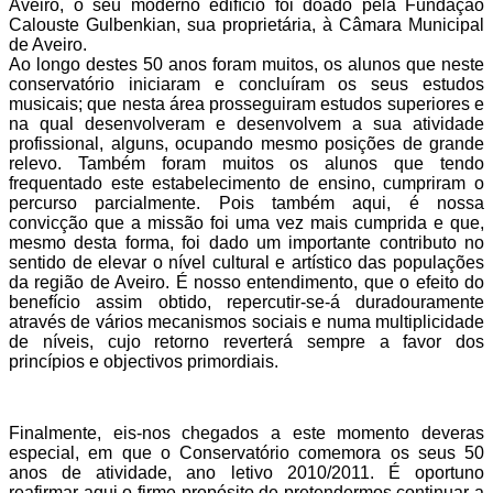
Aveiro, o seu moderno edifício foi doado pela Fundação
Calouste Gulbenkian, sua proprietária, à Câmara Municipal
de Aveiro.
Ao longo destes 50 anos foram muitos, os alunos que neste
conservatório iniciaram e concluíram os seus estudos
musicais; que nesta área prosseguiram estudos superiores e
na qual desenvolveram e desenvolvem a sua atividade
profissional, alguns, ocupando mesmo posições de grande
relevo. Também foram muitos os alunos que tendo
frequentado este estabelecimento de ensino, cumpriram o
percurso parcialmente. Pois também aqui, é nossa
convicção que a missão foi uma vez mais cumprida e que,
mesmo desta forma, foi dado um importante contributo no
sentido de elevar o nível cultural e artístico das populações
da região de Aveiro. É nosso entendimento, que o efeito do
benefício assim obtido, repercutir-se-á duradouramente
através de vários mecanismos sociais e numa multiplicidade
de níveis, cujo retorno reverterá sempre a favor dos
princípios e objectivos primordiais.
Finalmente, eis-nos chegados a este momento deveras
especial, em que o Conservatório comemora os seus 50
anos de atividade, ano letivo 2010/2011. É oportuno
reafirmar aqui o firme propósito de pretendermos continuar a