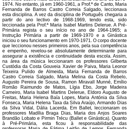
1974. No entanto, já em 1960-1961, a Prof.ª de Canto, Maria
Fernanda de Barros Castro Correia Salgado, leccionava
esta disciplina. A vez da disciplina de Português chegaria a
partir do ano lectivo de 1968-1969, tendo esta, sido
leccionada pela Prof.ª Maria Isabel Martins Delerue. A Pré-
Primária regista o seu início no ano de 1964-1965; a
Instrução Primária a partir de 1969-1970 e a Ginástica
iniciou o seu funcionamento em 1970-1971. O corpo docente
que leccionou nesses primeiros anos, pela sua competência
e empenho, revelou-se absolutamente determinante para
assegurar a existência e continuidade desta escola. Assim,
na área da música leccionaram os professores Gilberta
Custódia da Costa Gouveia Xavier de Paiva, Maria Leonor
Teixeira Pulido de Almeida, Maria Fernanda de Barros
Castro Correia Salgado, Maria Melina da Costa Rebelo,
Augusto Pereira de Sousa, Ramon Miravall Munné, Emílio
Romão Raimundo de Matos, Lígia Ebo, Jorge Madeira
Carneiro, Maria Isabel Martins Delerue, Eldoro Augusto de
Freitas, Maria Helena Baía Lopes, Maria Antónia da Silva
Fonseca, Maria Helena Taxa da Silva Araújo, Armando Dias
da Silva Vidal, Dália Lacerda. Em Ballet, leccionaram os
professores Madília Braga Dias, Maria dos Anjos Soares
Brandão Lobato e Pirmin Trécu (Ballet e Ginástica). Quanto
à Pré-Primária, esta ficou à responsabilidade das
professoras Maria de Fátima Leitão de Lemos, Fernanda