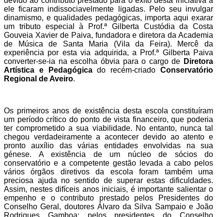
devido ao contributo prestado para o êxito desta iniciativa a
ele ficaram indissociavelmente ligadas. Pelo seu invulgar
dinamismo, e qualidades pedagógicas, importa aqui exarar
um tributo especial à Prof.ª Gilberta Custódia da Costa
Gouveia Xavier de Paiva, fundadora e diretora da Academia
de Música de Santa Maria (Vila da Feira). Mercê da
experiência por esta via adquirida, a Prof.ª Gilberta Paiva
converter-se-ia na escolha óbvia para o cargo de
Diretora
Artística e Pedagógica
do recém-criado
Conservatório
Regional de Aveiro
.
Os primeiros anos de existência desta escola constituíram
um período crítico do ponto de vista financeiro, que poderia
ter comprometido a sua viabilidade. No entanto, nunca tal
chegou verdadeiramente a acontecer devido ao atento e
pronto auxílio das várias entidades envolvidas na sua
génese. A existência de um núcleo de sócios do
conservatório e a competente gestão levada a cabo pelos
vários órgãos diretivos da escola foram também uma
preciosa ajuda no sentido de superar estas dificuldades.
Assim, nestes difíceis anos iniciais, é importante salientar o
empenho e o contributo prestado pelos Presidentes do
Conselho Geral, doutores Álvaro da Silva Sampaio e João
Rodrigues Gamboa; pelos presidentes do Conselho