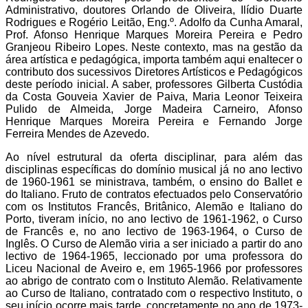
Administrativo, doutores Orlando de Oliveira, Ilídio Duarte
Rodrigues e Rogério Leitão, Eng.º. Adolfo da Cunha Amaral,
Prof. Afonso Henrique Marques Moreira Pereira e Pedro
Granjeou Ribeiro Lopes. Neste contexto, mas na gestão da
área artística e pedagógica, importa também aqui enaltecer o
contributo dos sucessivos Diretores Artísticos e Pedagógicos
deste período inicial. A saber, professores Gilberta Custódia
da Costa Gouveia Xavier de Paiva, Maria Leonor Teixeira
Pulido de Almeida, Jorge Madeira Carneiro, Afonso
Henrique Marques Moreira Pereira e Fernando Jorge
Ferreira Mendes de Azevedo.
Ao nível estrutural da oferta disciplinar, para além das
disciplinas específicas do domínio musical já no ano lectivo
de 1960-1961 se ministrava, também, o ensino do Ballet e
do Italiano. Fruto de contratos efectuados pelo Conservatório
com os Institutos Francês, Britânico, Alemão e Italiano do
Porto, tiveram início, no ano lectivo de 1961-1962, o Curso
de Francês e, no ano lectivo de 1963-1964, o Curso de
Inglês. O Curso de Alemão viria a ser iniciado a partir do ano
lectivo de 1964-1965, leccionado por uma professora do
Liceu Nacional de Aveiro e, em 1965-1966 por professores
ao abrigo de contrato com o Instituto Alemão. Relativamente
ao Curso de Italiano, contratado com o respectivo Instituto, o
seu início ocorre mais tarde, concretamente no ano de 1973-