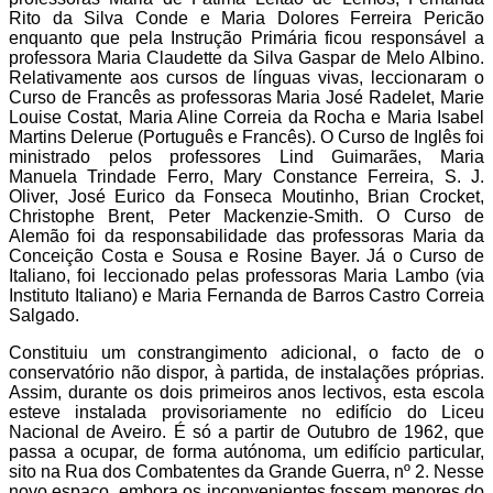
Rito da Silva Conde e Maria Dolores Ferreira Pericão
enquanto que pela Instrução Primária ficou responsável a
professora Maria Claudette da Silva Gaspar de Melo Albino.
Relativamente aos cursos de línguas vivas, leccionaram o
Curso de Francês as professoras Maria José Radelet, Marie
Louise Costat, Maria Aline Correia da Rocha e Maria Isabel
Martins Delerue (Português e Francês). O Curso de Inglês foi
ministrado pelos professores Lind Guimarães, Maria
Manuela Trindade Ferro, Mary Constance Ferreira, S. J.
Oliver, José Eurico da Fonseca Moutinho, Brian Crocket,
Christophe Brent, Peter Mackenzie-Smith. O Curso de
Alemão foi da responsabilidade das professoras Maria da
Conceição Costa e Sousa e Rosine Bayer. Já o Curso de
Italiano, foi leccionado pelas professoras Maria Lambo (via
Instituto Italiano) e Maria Fernanda de Barros Castro Correia
Salgado.
Constituiu um constrangimento adicional, o facto de o
conservatório não dispor, à partida, de instalações próprias.
Assim, durante os dois primeiros anos lectivos, esta escola
esteve instalada provisoriamente no edifício do Liceu
Nacional de Aveiro. É só a partir de Outubro de 1962, que
passa a ocupar, de forma autónoma, um edifício particular,
sito na Rua dos Combatentes da Grande Guerra, nº 2. Nesse
novo espaço, embora os inconvenientes fossem menores do