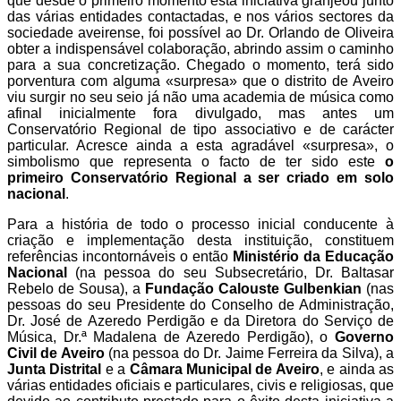
que desde o primeiro momento esta iniciativa granjeou junto
das várias entidades contactadas, e nos vários sectores da
sociedade aveirense, foi possível ao Dr. Orlando de Oliveira
obter a indispensável colaboração, abrindo assim o caminho
para a sua concretização. Chegado o momento, terá sido
porventura com alguma «surpresa» que o distrito de Aveiro
viu surgir no seu seio já não uma academia de música como
afinal inicialmente fora divulgado, mas antes um
Conservatório Regional de tipo associativo e de carácter
particular. Acresce ainda a esta agradável «surpresa», o
simbolismo que representa o facto de ter sido este
o
primeiro Conservatório Regional a ser criado em solo
nacional
.
Para a história de todo o processo inicial conducente à
criação e implementação desta instituição, constituem
referências incontornáveis o então
Ministério da Educação
Nacional
(na pessoa do seu Subsecretário, Dr. Baltasar
Rebelo de Sousa), a
Fundação Calouste Gulbenkian
(nas
pessoas do seu Presidente do Conselho de Administração,
Dr. José de Azeredo Perdigão e da Diretora do Serviço de
Música, Dr.ª Madalena de Azeredo Perdigão), o
Governo
Civil de Aveiro
(na pessoa do Dr. Jaime Ferreira da Silva), a
Junta Distrital
e a
Câmara Municipal de Aveiro
, e ainda as
várias entidades oficiais e particulares, civis e religiosas, que