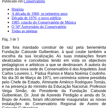
Publicado em
Conservatório
História
A década de 1960, os primeiros anos
Década de 1970, o novo edifício
1985, criação do Conservatório de Música
O 50º Aniversário do Conservatório
Todas as páginas
Pág. 3 de 5
Este fora mandado construir de raiz pela benemérita
Fundação Calouste Gulbenkian, à qual coube também a
escolha da sua localização. As suas instalações foram
idealizadas e concebidas tendo em vista os objectivos
pedagógicos e artísticos a que se destinavam. A autoria do
projeto da nova sede do Conservatório é dos Arquitetos José
Carlos Loureiro, L. Pádua Ramos e Maria Noémia Coutinho.
No dia
30 de Março de 1971, em cerimónia solene presidida
pelo Chefe de Estado, Almirante Américo Rodrigues Tomás,
e na presença do ministro da Educação Nacional, Professor
Veiga Simão, do Presidente da Fundação Calouste
Gulbenkian, Dr. José de Azeredo Perdigão e ainda do Sr.
Bispo de Aveiro, foram oficialmente inauguradas as novas
instalações do Conservatório Regional de Aveiro de