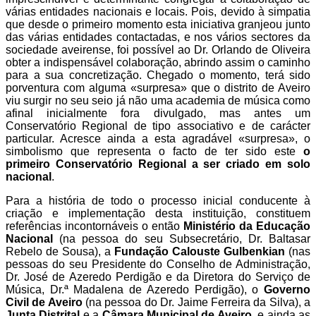
várias entidades nacionais e locais. Pois, devido à simpatia
que desde o primeiro momento esta iniciativa granjeou junto
das várias entidades contactadas, e nos vários sectores da
sociedade aveirense, foi possível ao Dr. Orlando de Oliveira
obter a indispensável colaboração, abrindo assim o caminho
para a sua concretização. Chegado o momento, terá sido
porventura com alguma «surpresa» que o distrito de Aveiro
viu surgir no seu seio já não uma academia de música como
afinal inicialmente fora divulgado, mas antes um
Conservatório Regional de tipo associativo e de carácter
particular. Acresce ainda a esta agradável «surpresa», o
simbolismo que representa o facto de ter sido este
o
primeiro Conservatório Regional a ser criado em solo
nacional
.
Para a história de todo o processo inicial conducente à
criação e implementação desta instituição, constituem
referências incontornáveis o então
Ministério da Educação
Nacional
(na pessoa do seu Subsecretário, Dr. Baltasar
Rebelo de Sousa), a
Fundação Calouste Gulbenkian
(nas
pessoas do seu Presidente do Conselho de Administração,
Dr. José de Azeredo Perdigão e da Diretora do Serviço de
Música, Dr.ª Madalena de Azeredo Perdigão), o
Governo
Civil de Aveiro
(na pessoa do Dr. Jaime Ferreira da Silva), a
Junta Distrital
e a
Câmara Municipal de Aveiro
, e ainda as