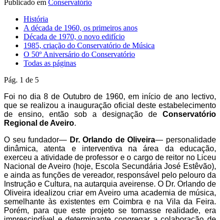
Publicado em
Conservatório
História
A década de 1960, os primeiros anos
Década de 1970, o novo edifício
1985, criação do Conservatório de Música
O 50º Aniversário do Conservatório
Todas as páginas
Pág. 1 de 5
Foi no dia 8 de Outubro de 1960, em início de ano lectivo,
que se realizou a inauguração oficial deste estabelecimento
de ensino, então sob a designação de
Conservatório
Regional de Aveiro
.
O seu fundador—
Dr. Orlando de Oliveira
— personalidade
dinâmica, atenta e interventiva na área da educação,
exerceu a atividade de professor e o cargo de reitor no Liceu
Nacional de Aveiro (hoje, Escola Secundária José Estêvão),
e ainda as funções de vereador, responsável pelo pelouro da
Instrução e Cultura, na autarquia aveirense. O Dr. Orlando de
Oliveira idealizou criar em Aveiro uma academia de música,
semelhante às existentes em Coimbra e na Vila da Feira.
Porém, para que este projeto se tornasse realidade, era
imprescindível e determinante congregar a colaboração de