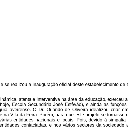
ue se realizou a inauguração oficial deste estabelecimento de 
nâmica, atenta e interventiva na área da educação, exerceu a
 (hoje, Escola Secundária José Estêvão), e ainda as funções
quia aveirense. O Dr. Orlando de Oliveira idealizou criar 
na Vila da Feira. Porém, para que este projeto se tornasse r
várias entidades nacionais e locais. Pois, devido à simpati
 entidades contactadas, e nos vários sectores da sociedade a