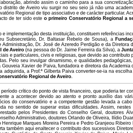
colaboração, abrindo assim o caminho para a sua concretizaç
 distrito de Aveiro viu surgir no seu seio já não uma acade
atório Regional de tipo associativo e de carácter particular. Ac
cto de ter sido este
o primeiro Conservatório Regional a s
ão e implementação desta instituição, constituem referências inc
u Subsecretário, Dr. Baltasar Rebelo de Sousa), a
Fundaç
Administração, Dr. José de Azeredo Perdigão e da Diretora 
l de Aveiro
(na pessoa do Dr. Jaime Ferreira da Silva), a
Junta
ciais e particulares, civis e religiosas, que devido ao contributo
gadas. Pelo seu invulgar dinamismo, e qualidades pedagógicas,
sta Gouveia Xavier de Paiva, fundadora e diretora da Academia
a adquirida, a Prof.ª Gilberta Paiva converter-se-ia na escolha
nservatório Regional de Aveiro
.
período crítico do ponto de vista financeiro, que poderia ter c
ente a acontecer devido ao atento e pronto auxílio das vár
cios do conservatório e a competente gestão levada a cabo 
a no sentido de superar estas dificuldades. Assim, nestes 
 prestado pelos Presidentes do Conselho Geral, doutores Ál
lho Administrativo, doutores Orlando de Oliveira, Ilídio Dua
so Henrique Marques Moreira Pereira e Pedro Granjeou Ribeiro
ta também aqui enaltecer o contributo dos sucessivos Diretores