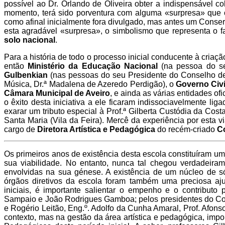
possível ao Dr. Orlando de Oliveira obter a indispensável 
momento, terá sido porventura com alguma «surpresa» que o
como afinal inicialmente fora divulgado, mas antes um Conserv
esta agradável «surpresa», o simbolismo que representa o fa
solo nacional
.
Para a história de todo o processo inicial conducente à criaç
então
Ministério da Educação Nacional
(na pessoa do se
Gulbenkian
(nas pessoas do seu Presidente do Conselho de 
Música, Dr.ª Madalena de Azeredo Perdigão), o
Governo Civi
Câmara Municipal de Aveiro
, e ainda as várias entidades ofi
o êxito desta iniciativa a ele ficaram indissociavelmente li
exarar um tributo especial à Prof.ª Gilberta Custódia da Co
Santa Maria (Vila da Feira). Mercê da experiência por esta vi
cargo de
Diretora Artística e Pedagógica
do recém-criado
Co
Os primeiros anos de existência desta escola constituíram um 
sua viabilidade. No entanto, nunca tal chegou verdadeiram
envolvidas na sua génese. A existência de um núcleo de só
órgãos diretivos da escola foram também uma preciosa ajud
iniciais, é importante salientar o empenho e o contributo
Sampaio e João Rodrigues Gamboa; pelos presidentes do Conse
e Rogério Leitão, Eng.º. Adolfo da Cunha Amaral, Prof. Afon
contexto, mas na gestão da área artística e pedagógica, impor