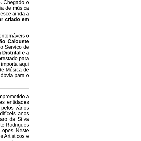
ão. Chegado o
mia de música
resce ainda a
er criado em
ontornáveis o
ão Calouste
do Serviço de
 Distrital
e a
 prestado para
 importa aqui
 de Música de
 óbvia para o
omprometido a
ias entidades
pelos vários
difíceis anos
varo da Silva
rte Rodrigues
 Lopes. Neste
 Artísticos e