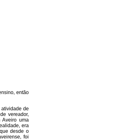
ensino, então
 atividade de
 de vereador,
em Aveiro uma
ealidade, era
a que desde o
veirense, foi