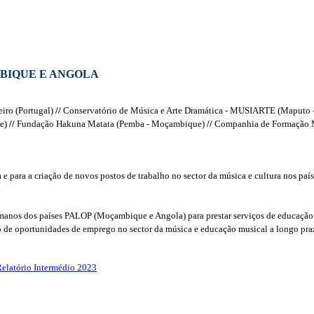
MBIQUE E ANGOLA
eiro (Portugal)
//
Conservatório de Música e Arte Dramática - MUSIARTE (Maputo
ue)
//
Fundação Hakuna Matata (Pemba - Moçambique)
//
Companhia de Formação M
 e para a criação de novos postos de trabalho no sector da música e cultura nos pa
humanos dos países PALOP (Moçambique e Angola) para prestar serviços de educação
ão de oportunidades de emprego no sector da música e educação musical a longo pra
elatório Intermédio 2023