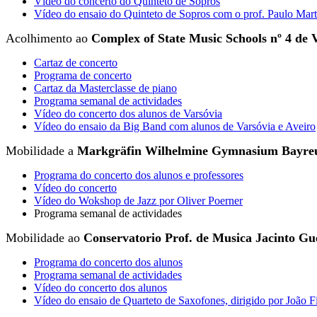
Vídeo do concerto do Quinteto de Sopros
Vídeo do ensaio do Quinteto de Sopros com o prof. Paulo Mart
Acolhimento ao
Complex of State Music Schools nº 4 de 
Cartaz de concerto
Programa de concerto
Cartaz da Masterclasse de piano
Programa semanal de actividades
Vídeo do concerto dos alunos de Varsóvia
Vídeo do ensaio da Big Band com alunos de Varsóvia e Aveiro
Mobilidade a
Markgräfin Wilhelmine Gymnasium Bayre
Programa do concerto dos alunos e professores
Vídeo do concerto
Vídeo do Wokshop de Jazz por Oliver Poerner
Programa semanal de actividades
Mobilidade ao
Conservatorio Prof. de Musica Jacinto Gu
Programa do concerto dos alunos
Programa semanal de actividades
Vídeo do concerto dos alunos
Vídeo do ensaio de Quarteto de Saxofones, dirigido por João F