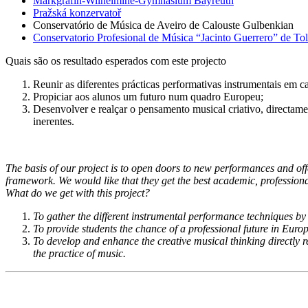
Markgräfin-Wilhelmine-Gymnasium Bayreuth
Pražská konzervatoř
Conservatório de Música de Aveiro de Calouste Gulbenkian
Conservatorio Profesional de Música “Jacinto Guerrero” de To
Quais são os resultado esperados com este projecto
Reunir as diferentes prácticas performativas instrumentais em ca
Propiciar aos alunos um futuro num quadro Europeu;
Desenvolver e realçar o pensamento musical criativo, directam
inerentes.
The basis of our project is to open doors to new performances and offe
framework. We would like that they get the best academic, profession
What do we get with this project?
To gather the different instrumental performance techniques by d
To provide students the chance of a professional future in Europ
To develop and enhance the creative musical thinking directly r
the practice of music.