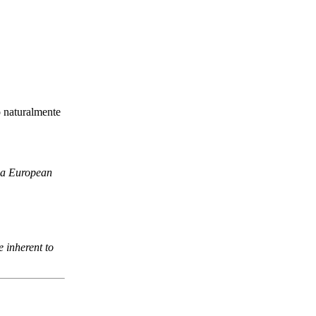
o naturalmente
n a European
e inherent to