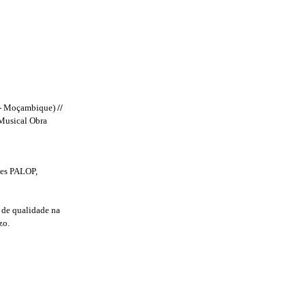
 - Moçambique)
//
usical Obra
íses PALOP,
 de qualidade na
zo.