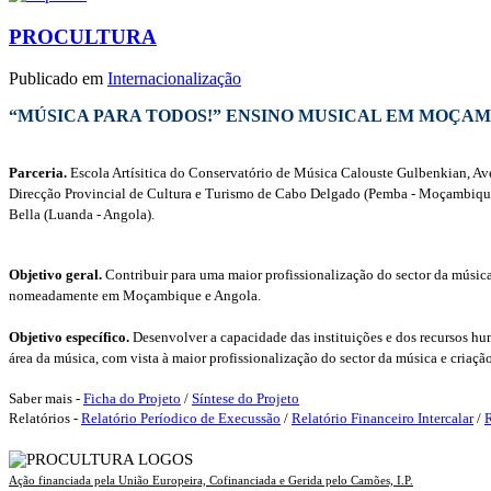
PROCULTURA
Publicado em
Internacionalização
“MÚSICA PARA TODOS!” ENSINO MUSICAL EM MOÇA
Parceria.
Escola Artísitica do Conservatório de Música Calouste Gulbenkian, Av
Direcção Provincial de Cultura e Turismo de Cabo Delgado (Pemba - Moçambiq
Bella (Luanda - Angola).
Objetivo geral.
Contribuir para uma maior profissionalização do sector da música
nomeadamente em Moçambique e Angola.
Objetivo específico.
Desenvolver a capacidade das instituições e dos recursos 
área da música, com vista à maior profissionalização do sector da música e criaç
Saber mais -
Ficha do Projeto
/
Síntese do Projeto
Relatórios -
Relatório Períodico de Execussão
/
Relatório Financeiro Intercalar
/
R
Ação financiada pela União Europeira, Cofinanciada e Gerida pelo Camões, I.P.