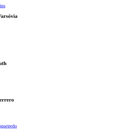
ins
Varsóvia
uth
errero
igueiredo