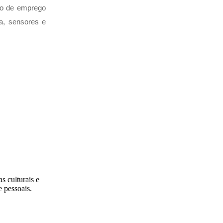
io de emprego 
a, sensores e 
s culturais e
e pessoais.